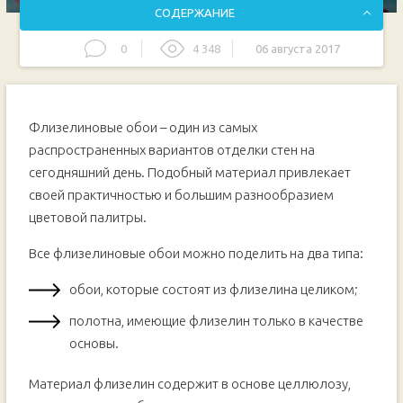
СОДЕРЖАНИЕ
0
4 348
06 августа 2017
Техника изготовления: важные моменты
Разнообразие обоев с флизелином: как сделать
правильный выбор
Флизелиновые обои – один из самых
Видео инструкция
распространенных вариантов отделки стен на
сегодняшний день. Подобный материал привлекает
своей практичностью и большим разнообразием
цветовой палитры.
Все флизелиновые обои можно поделить на два типа:
обои, которые состоят из флизелина целиком;
полотна, имеющие флизелин только в качестве
основы.
Материал флизелин содержит в основе целлюлозу,