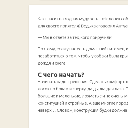
Габариты собаки и рекомендованные размеры
Выбор конструкции будки
Как гласит народная мудрость – «Человек соба
Чертёж
для своего приятеля? Ведь как говорил Анту
Выбор материалов
Конура из металлического профиля, обшитая в
— Мы в ответе за тех, кого приручили!
Будка из дерева или ДСП
Поэтому, если у вас есть домашний питомец, 
Дом для собаки из поддонов
позаботиться о том, чтобы у собаки была кры
дождя и снега.
С чего начать?
Начинать надо с решения. Сделать комфортный
досок по бокам и сверху, да дырка для лаза.
большие и маленькие, лохматые и не очень, 
конституцией и стройные. А ещё многие пор
наверх… Словом, конструкция будки должна 