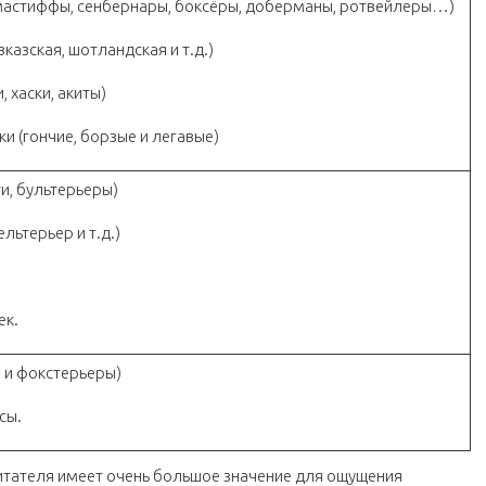
мастиффы, сенбернары, боксёры, доберманы, ротвейлеры…)
казская, шотландская и т.д.)
 хаски, акиты)
ки (гончие, борзые и легавые)
и, бультерьеры)
льтерьер и т.д.)
ек.
 и фокстерьеры)
сы.
итателя имеет очень большое значение для ощущения