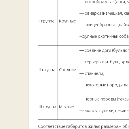
— догообразные (доги, 
— овчарки (немецкая, кав
I группа
Крупные
— шпицеобразные (лайки,
-крупные охотничьи соба
— средние доги (бульдог
— терьеры (питбуль, эрде
II группа
Средние
— спаниели,
— некоторые породы ла
— норные породы (таксы
III группа
Мелкие
— мопсы, пудели, пекине
Соответствие габаритов жилья размерам об