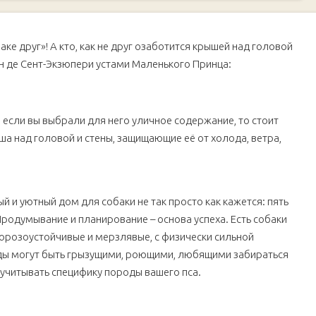
 конуры
ке друг»! А кто, как не друг озаботится крышей над головой
ан де Сент-Экзюпери устами Маленького Принца:
агонкой или ДСП
и если вы выбрали для него уличное содержание, то стоит
ша над головой и стены, защищающие её от холода, ветра,
 и уютный дом для собаки не так просто как кажется: пять
 Продумывание и планирование – основа успеха. Есть собаки
морозоустойчивые и мерзлявые, с физически сильной
оды могут быть грызущими, роющими, любящими забираться
учитывать специфику породы вашего пса.