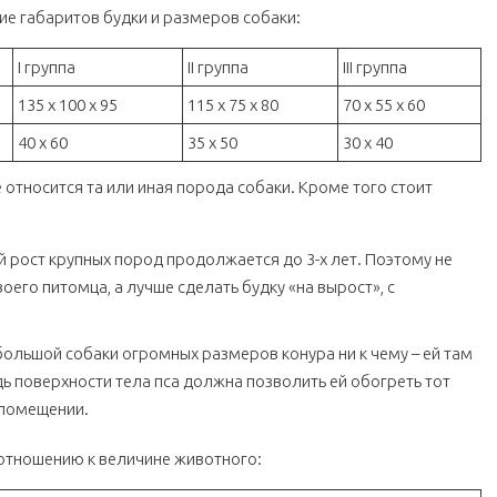
е габаритов будки и размеров собаки:
I группа
II группа
III группа
135 х 100 х 95
115 х 75 х 80
70 х 55 х 60
40 х 60
35 х 50
30 х 40
е относится та или иная порода собаки. Кроме того стоит
й рост крупных пород продолжается до 3-х лет. Поэтому не
оего питомца, а лучше сделать будку «на вырост», с
ебольшой собаки огромных размеров конура ни к чему – ей там
ь поверхности тела пса должна позволить ей обогреть тот
 помещении.
отношению к величине животного: