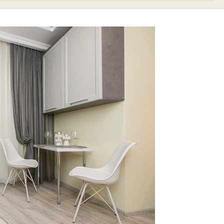
ю
стиль
шение
в и материалов
ия кухонного интерьера
покупке рулонных штор.