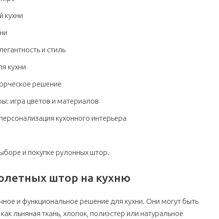
й кухни
хни
егантность и стиль
ля кухни
ворческое решение
: игра цветов и материалов
 персонализация кухонного интерьера
ыборе и покупке рулонных штор.
олетных штор на кухню
ное и функциональное решение для кухни. Они могут быть
как льняная ткань, хлопок, полиэстер или натуральное