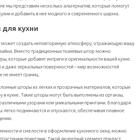
ле мы представим несколько альтернатив, которые помогут
ухни и добавить в нее модного и современного шарма.
 для кухни
хни может создать неповторимую атмосферу, отражающую вашу
зайна. Вместо традиционных тканевых штор можно
ры, которые добавят интриги и оригинальности вашей кухне.
 и даже зеркальных поверхностей – мир возможностей
 не имеет границ.
лонные шторы из легких и прозрачных материалов, которые
 в кухне. Такие шторы могут быть выполнены из органзы,
 различными узорами или уникальными принтами. Благодаря
ы легко поднимаются и опускаются, обеспечивая плавное
щении.
менности и смелости в оформление кухонного окна, можно
нтрастными принтами. Такой акцентный элемент придаст