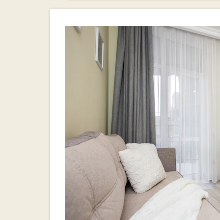
Варианты декоративных ролетных штор на кухн
В современном стиле фото в квартире
Идеальный вариант для маленькой кухни
Яркие и стильные решения для кухни
Монохромные рулонные шторы: элегантность и 
Варианты с принтами и узорами для кухни
Рулонные шторы с текстурой — творческое ре
Комбинированные рулонные шторы: игра цвето
Фотопечать на рулонных шторах: персонализац
Видео:
Рулонные шторы. 10 ошибок при выборе и 