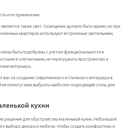
сть и ее применение
вляется также свет. Освещение должно быть ярким, но при
ременных квартирах используют встроенные светильники,
олжны быть подобраны с учетом функциональности и
остыми и элегантными, не перегружать пространство и
тами интерьера.
 вас на создание современного и стильного интерьера в
нтов помогут вам выбрать наиболее подходящий стиль для
аленькой кухни
е решения для обустройства маленькой кухни. Небольшой
 к выбору декора и мебели, чтобы создать комфортную и