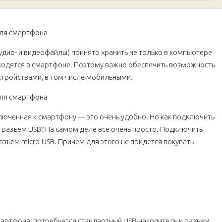
дио- и видеофайлы) принято хранить не только в компьютере
аходятся в смартфоне. Поэтому важно обеспечить возможность
тройствами, в том числе мобильными.
ключенная к смартфону — это очень удобно. Но как подключить
й разъем USB? На самом деле все очень просто. Подключить
ъём micro-USB. Причем для этого не придется покупать
артфона, потребуется стандартный USB-накопитель и разъём