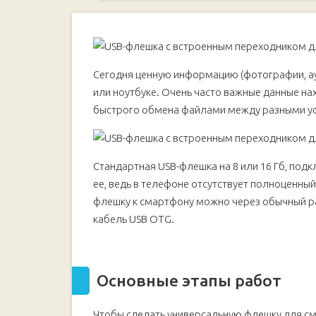
Основные этапы работ
Сегодня ценную информацию (фотографии, ау
или ноутбуке. Очень часто важные данные н
быстрого обмена файлами между разными ус
Стандартная USB-флешка на 8 или 16 Гб, под
ее, ведь в телефоне отсутствует полноценны
флешку к смартфону можно через обычный раз
кабель USB OTG.
Основные этапы работ
Чтобы сделать универсальную флешку для см