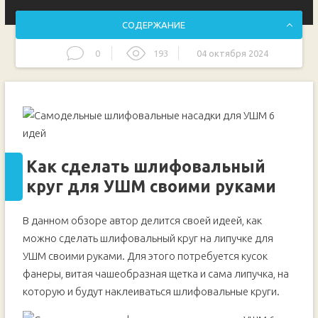
СОДЕРЖАНИЕ
0
193
04 октября 2024
Как сделать шлифовальный круг для УШМ своими
руками
Основные этапы работ
Как сделать шлифовальный диск для болгарки
своими руками
Как сделать шлифовальный диск: ход работ
Как сделать шлифовальный
Метод изготовления шлифовальных насадок для
УШМ
круг для УШМ своими руками
Основные этапы работ
Шлифовальная насадка на болгарку из
В данном обзоре автор делится своей идеей, как
проволочной щетки
можно сделать шлифовальный круг на липучке для
Основные этапы работ
УШМ своими руками. Для этого потребуется кусок
Универсальная шлифовальная насадка из
фанеры, витая чашеобразная щетка и сама липучка, на
чашечной щетки для УШМ
которую и будут наклеиваться шлифовальные круги.
Основные этапы работ
Переделываем шлифовальную насадку для дрели