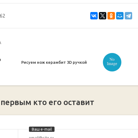
62
А
и
Рисуем нож керамбит 3D ручкой
 первым кто его оставит
Ваш e-mail