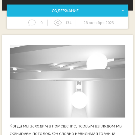
СОДЕРЖАНИЕ
0
134
28 октября 2023
Натяжные потолки с 3D рисунком и подсветкой
Создайте впечатление просторности с помощью
натяжных потолков с 3D рисунком и подсветкой
Визуальное увеличение высоты потолка с помощью
натяжных потолков с подсветкой
Изысканный дизайн натяжных потолков с 3D рисунком
для визуального пространства
Особенности натяжных потолков с подсветкой и 3D
рисунком
Выбор подходящего рисунка для натяжных потолков с 3D
эффектом
Преимущества использования натяжных потолков с 3D
рисунком и подсветкой
Устойчивость натяжных потолков с 3D рисунком и
подсветкой к влаге и повреждениям
Видео:
Когда мы заходим в помещение, первым взглядом мы
КАК УВЕЛИЧИТЬ ПОТОЛОК? ЛАЙФХАКИ ПО
сканируем потолок. Он словно невидимая граница,
ВИЗУАЛЬНОМУ ИЗМЕНЕНИЮ. ЧТО УМЕНЬШАЕТ