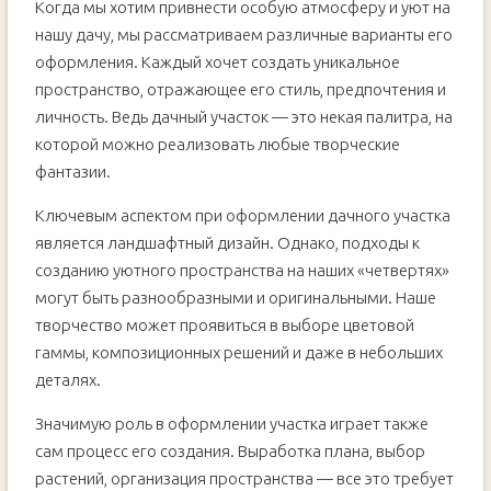
Когда мы хотим привнести особую атмосферу и уют на
Подбор растений и декоративных элементов
нашу дачу, мы рассматриваем различные варианты его
Применение геометрических форм и линий в
оформления. Каждый хочет создать уникальное
ландшафтном дизайне
пространство, отражающее его стиль, предпочтения и
Особенности ухода за ландшафтной композицией
личность. Ведь дачный участок — это некая палитра, на
Участники ландшафтного дизайна — профессионалы
которой можно реализовать любые творческие
делятся своими советами
Видео:
фантазии.
Ландшафтный дизайн Аксай 4 сотки
Ключевым аспектом при оформлении дачного участка
является ландшафтный дизайн. Однако, подходы к
созданию уютного пространства на наших «четвертях»
могут быть разнообразными и оригинальными. Наше
творчество может проявиться в выборе цветовой
гаммы, композиционных решений и даже в небольших
деталях.
Значимую роль в оформлении участка играет также
сам процесс его создания. Выработка плана, выбор
растений, организация пространства — все это требует