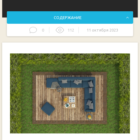
СОДЕРЖАНИЕ
0
112
11 октября 2023
Как создать уникальный дизайн для вашего садового
участка площадью 4 сотки
Фотографии и идеи для организации вашего участка
Советы по самостоятельному созданию аранжировки
земли вокруг дачного участка
Выбор растений и декоративных элементов для
озеленения вашего участка
Как сделать участок функциональным и уютным
одновременно
Использование разных уровней ландшафта для
создания эффектных композиций
Организация водных элементов: пруды, фонтаны,
водопады
Как создать зону отдыха и барбекю на участке в 4 сотки
Планировка и организация пространства
Выбор мебели и аксессуаров