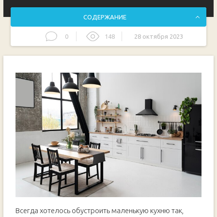
СОДЕРЖАНИЕ
0
148
28 октября 2023
Качественные и функциональные модели
Разнообразие стилей и дизайнов
Оптимальные решения для ограниченных пространств
Богатый выбор размеров и форм
Выгодные предложения на мебель для компактных
кухонь
Удобные и эргономичные стулья
Прочные материалы и надежная конструкция
Инновационные решения для умного использования
площади
Мебель, сочетающая функциональность и эстетику
Вдохновляющие фотографии интерьеров идеальных
кухонь
Видео:
Всегда хотелось обустроить маленькую кухню так,
Большой Обзор Столов и Стульев для Кухни из