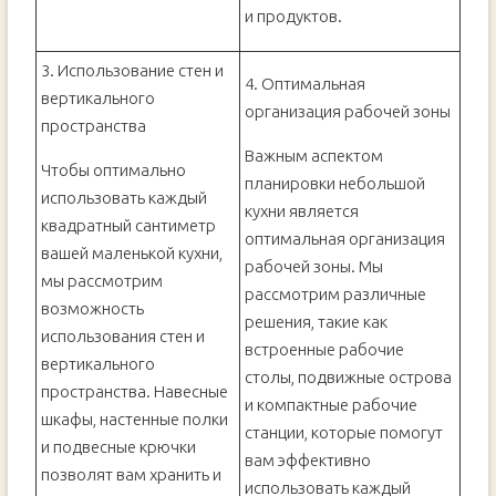
и продуктов.
3. Использование стен и
4. Оптимальная
вертикального
организация рабочей зоны
пространства
Важным аспектом
Чтобы оптимально
планировки небольшой
использовать каждый
кухни является
квадратный сантиметр
оптимальная организация
вашей маленькой кухни,
рабочей зоны. Мы
мы рассмотрим
рассмотрим различные
возможность
решения, такие как
использования стен и
встроенные рабочие
вертикального
столы, подвижные острова
пространства. Навесные
и компактные рабочие
шкафы, настенные полки
станции, которые помогут
и подвесные крючки
вам эффективно
позволят вам хранить и
использовать каждый