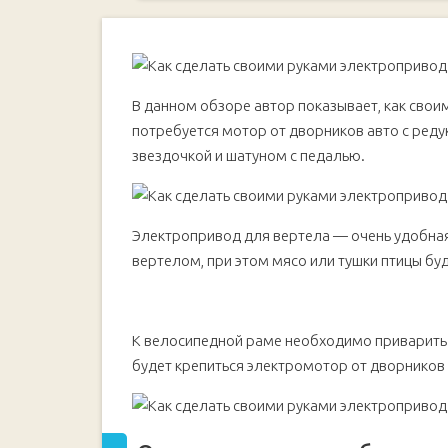
Основные этапы работ
В данном обзоре автор показывает, как свои
потребуется мотор от дворников авто с реду
звездочкой и шатуном с педалью.
Электропривод для вертела — очень удобная
вертелом, при этом мясо или тушки птицы б
К велосипедной раме необходимо приварить
будет крепиться электромотор от дворников 