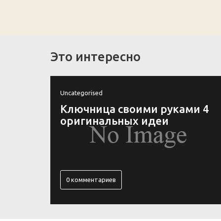
Это интересно
Uncategorised
и 4
Как вьетнамцы оригинально
украшают крыши своих
храмов
1 комментарий