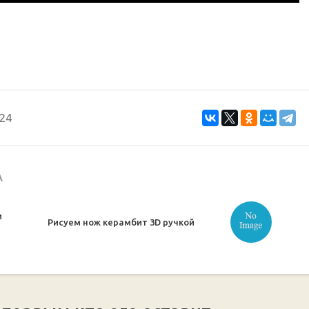
24
А
и
Рисуем нож керамбит 3D ручкой