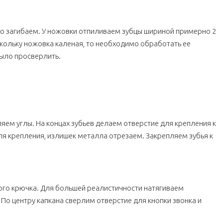
го загибаем. У ножовки отпиливаем зубцы шириной примерно 2
оскольку ножовка каленая, то необходимо обработать ее
было просверлить.
ляем углы. На концах зубьев делаем отверстие для крепления к
ля крепления, излишек металла отрезаем. Закрепляем зубья к
го крючка. Для большей реалистичности натягиваем
По центру капкана сверлим отверстие для кнопки звонка и