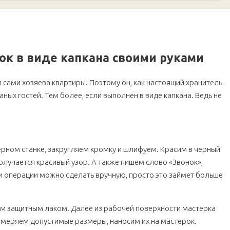
а своими руками
к своими руками
к в виде капкана своими руками
пкана
 сами хозяева квартиры. Поэтому он, как настоящий хранитель
ных гостей. Тем более, если выполнен в виде капкана. Ведь не
ерном станке, закругляем кромку и шлифуем. Красим в черный
олучается красивый узор. А также пишем слово «Звонок»,
эти операции можно сделать вручную, просто это займет больше
м защитным лаком. Далее из рабочей поверхности мастерка
змеряем допустимые размеры, наносим их на мастерок.