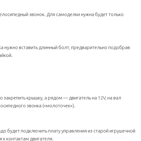
велосипедный звонок. Для самоделки нужна будет только
ка нужно вставить длинный болт, предварительно подобрав
айкой.
закрепить крышку, а рядом — двигатель на 12V, на вал
осипедного звонка («молоточек»).
адо будет подключить плату управления из старой игрушечной
 к контактам двигателя.