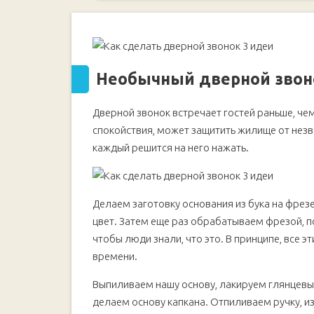
Необычный дверной звонок в виде капкан
Основные этапы работ
Как сделать дверной беспроводной звоно
Основные этапы работ
Необычный дверной звоно
Как сделать дверной звонок из доски и ка
Основные этапы работ
Дверной звонок встречает гостей раньше, чем
спокойствия, может защитить жилище от незва
каждый решится на него нажать.
Делаем заготовку основания из бука на фрез
цвет. Затем еще раз обрабатываем фрезой, п
чтобы люди знали, что это. В принципе, все 
времени.
Выпиливаем нашу основу, лакируем глянцевы
делаем основу капкана. Отпиливаем ручку, и