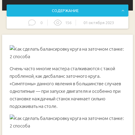
СОДЕРЖАНИЕ
0
156
01 октября 2023
Балансировка заточного круга своими руками
Видео
Балансировка абразивных кругов на заточном станке
Как проверить балансировку с помощью
монеты
Очень часто многие мастера сталкиваются с такой
Пошаговый процесс балансировки
абразивных кругов
проблемой, как дисбаланс заточного круга.
Видео
«Симптомы» данного явления в большинстве случаев
однотипные — при запуске двигателя и особенно при
остановке наждачный станок начинает сильно
подскакивать на столе.