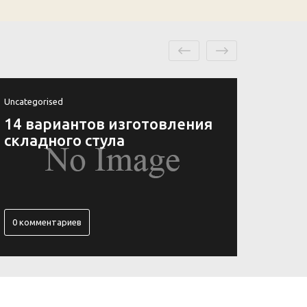
Uncategorised
Uncateg
14 вариантов изготовления
Устр
складного стула
из с
пист
0 комментариев
0 ком