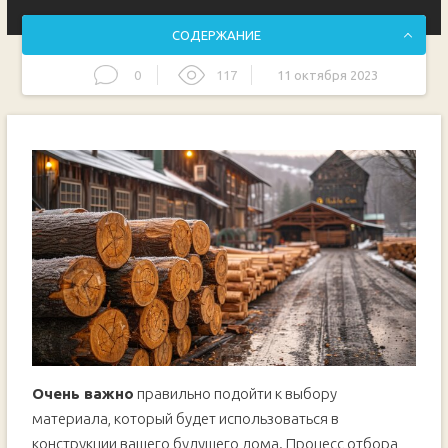
СОДЕРЖАНИЕ
0
117
11 октября 2023
Основные характеристики и параметры лесных стволов
Технические методы проверки качества бревен
Выбор и проверка качества цилиндрического бревна
Поиск проверенных продавцов бревен в вашем районе
Сравнение цен и условий поставки цилиндрических
бревен
Способы хранения и обработки бревен
Особенности подбора цилиндрических брусьев для
построения жилища
Характеристики и параметры цилиндрического бруса
Видео:
Фундамент сруба. Как выбрать фундамент под
Очень важно
правильно подойти к выбору
бревно
материала, который будет использоваться в
конструкции вашего будущего дома. Процесс отбора