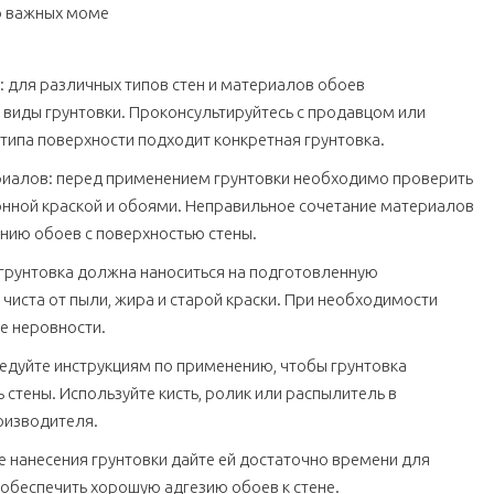
о важных моме
 для различных типов стен и материалов обоев
виды грунтовки. Проконсультируйтесь с продавцом или
о типа поверхности подходит конкретная грунтовка.
риалов: перед применением грунтовки необходимо проверить
онной краской и обоями. Неправильное сочетание материалов
нию обоев с поверхностью стены.
 грунтовка должна наноситься на подготовленную
а чиста от пыли, жира и старой краски. При необходимости
е неровности.
ледуйте инструкциям по применению, чтобы грунтовка
стены. Используйте кисть, ролик или распылитель в
оизводителя.
е нанесения грунтовки дайте ей достаточно времени для
обеспечить хорошую адгезию обоев к стене.