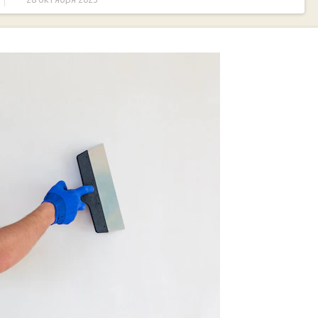
ску для обоев: советы и рекомендации
 учесть перед началом работ
й: основные этапы
ля клеевых работ на стену
ой: советы профессионалов
 и техники нанесения
спользования с водоэмульсионной краской
льсионной краской: что нужно знать
 водоэмульсионной краской: советы профессионалов
еокрашенными стенами: избегаем проблем
Грунтовка стен под обои