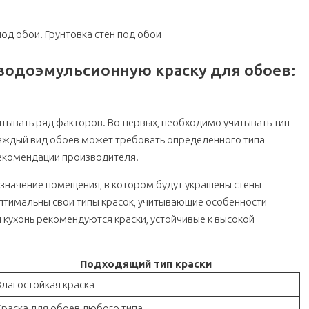
од обои. Грунтовка стен под обои
водоэмульсионную краску для обоев:
читывать ряд факторов. Во-первых, необходимо учитывать тип
Каждый вид обоев может требовать определенного типа
рекомендации производителя.
азначение помещения, в котором будут украшены стены
птимальны свои типы красок, учитывающие особенности
и кухонь рекомендуются краски, устойчивые к высокой
Подходящий тип краски
Влагостойкая краска
Краска для обоев любого типа