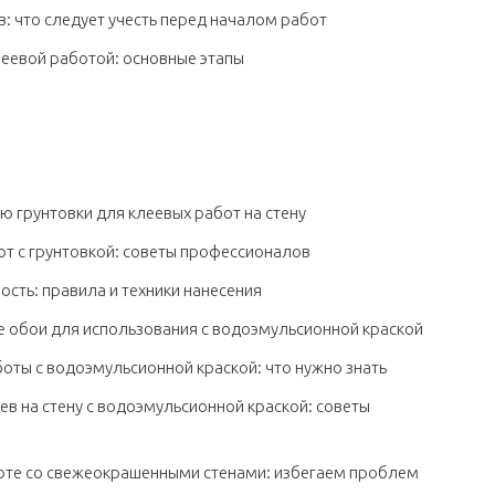
в: что следует учесть перед началом работ
леевой работой: основные этапы
ю грунтовки для клеевых работ на стену
т с грунтовкой: советы профессионалов
ость: правила и техники нанесения
ые обои для использования с водоэмульсионной краской
оты с водоэмульсионной краской: что нужно знать
в на стену с водоэмульсионной краской: советы
боте со свежеокрашенными стенами: избегаем проблем