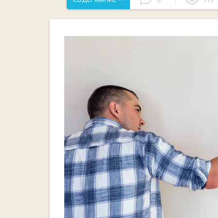
Как выбрать подходящую водоэмульсионную кра
Качественная грунтовка для обоев: что следует
Подготовка поверхности перед клеевой работо
1. Очистка поверхности
2. Обработка поверхности
3. Грунтовка
Шаги и рекомендации по нанесению грунтовки д
Выбор подходящей кисти для работ с грунтовк
Применение грунтовки на поверхность: правила
Как выбрать и купить качественные обои для и
Основные свойства обоев для работы с водоэму
Выбор подходящего клея для обоев на стену с
Правила и советы по клеевой работе со свеж
Видео:
Как подготовить крашеную стену под обои. 