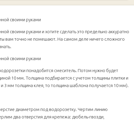
нной своими руками и хотите сделать это предельно аккуратно
еты вам точно не помешают. На самом деле ничего сложного
знать.
 водорозетки понадобится смеситель. Потом нужно будет
щиной 10 мм. Толщина подбирается с учетом толщины плитки и
 и 3 мм толщина клея, то толщина шаблона получается 10 мм).
верстие диаметром под водорозетку. Чертим линию
верлим два отверстия для крепежа: дюбель-гвозди,