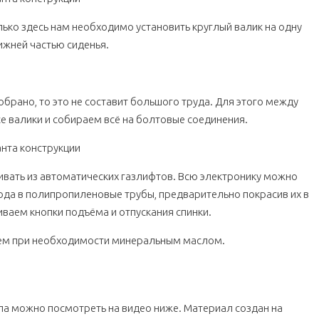
ко здесь нам необходимо установить круглый валик на одну
нижней частью сиденья.
собрано, то это не составит большого труда. Для этого между
се валики и собираем всё на болтовые соединения.
вать из автоматических газлифтов. Всю электронику можно
вода в полипропиленовые трубы, предварительно покрасив их в
иваем кнопки подъёма и отпускания спинки.
аем при необходимости минеральным маслом.
а можно посмотреть на видео ниже. Материал создан на