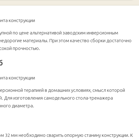
упной по цене альтернативой заводским инверсионным
 недорогие материалы. При этом качество сборки достаточно
ысокой прочностью.
б
версионной терапией в домашних условиях, смысл которой
ой. Для изготовления самодельного стола-тренажера
зного диаметра.
ом 32 мм необходимо сварить опорную станину конструкции. К