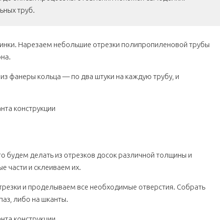
ьных труб.
пинки. Нарезаем небольшие отрезки полипропиленовой трубы
на.
из фанеры кольца — по два штуки на каждую трубу, и
го будем делать из отрезков досок различной толщины и
е части и склеиваем их.
трезки и проделываем все необходимые отверстия. Собрать
аз, либо на шканты.