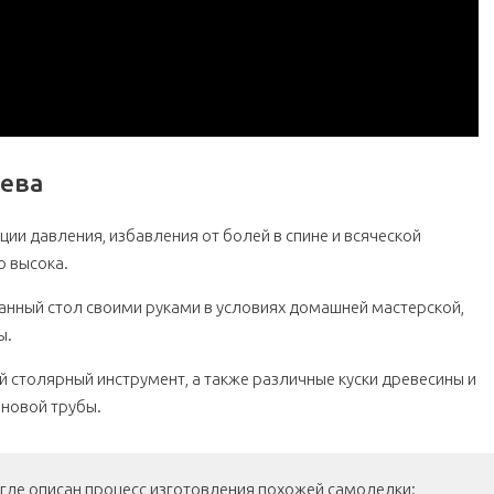
рева
и давления, избавления от болей в спине и всяческой
о высока.
данный стол своими руками в условиях домашней мастерской,
ы.
 столярный инструмент, а также различные куски древесины и
еновой трубы.
 где описан процесс изготовления похожей самоделки: