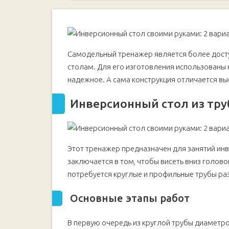
Инверсионный стол из труб
Основные этапы работ
Крепление ног к столу
Видео
Самодельный тренажер является более дост
Инверсионный стол из дерева
столам. Для его изготовления использованы
Основные этапы работ
надежное. А сама конструкция отличается в
Видео
Инверсионный стол из тру
Этот тренажер предназначен для занятий ин
заключается в том, чтобы висеть вниз голов
потребуется круглые и профильные трубы ра
Основные этапы работ
В первую очередь из круглой трубы диаметр