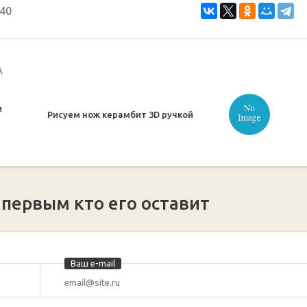
40
А
и
Рисуем нож керамбит 3D ручкой
 первым кто его оставит
Ваш e-mail