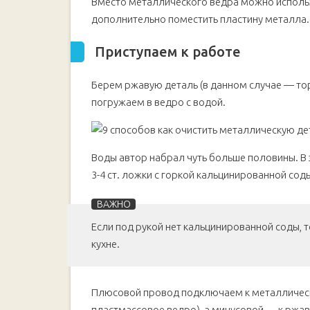
Вместо металлического ведра можно использо
дополнительно поместить пластину металла.
Приступаем к работе
Берем ржавую деталь (в данном случае — тор
погружаем в ведро с водой.
Воды автор набрал чуть больше половины. В
3-4 ст. ложки с горкой кальцинированной сод
Если под рукой нет кальцинированной соды, 
кухне.
Плюсовой провод подключаем к металлическо
пластмассовое ведро), а минусовой — к ржав