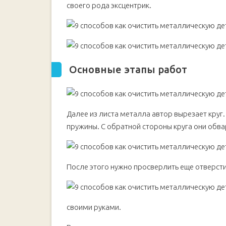
своего рода эксцентрик.
Процесс очистки ржавых болтов и гаек
Видео
Как восстановить ржавый суппорт своими рука
Основные этапы работ
Покраска и сборка
Основные этапы работ
Видео
Аппарат для очистки металла от ржавчины из п
Основные этапы работ
Далее из листа металла автор вырезает круг.
Видео
пружины. С обратной стороны круга они обв
После этого нужно просверлить еще отверст
своими руками.