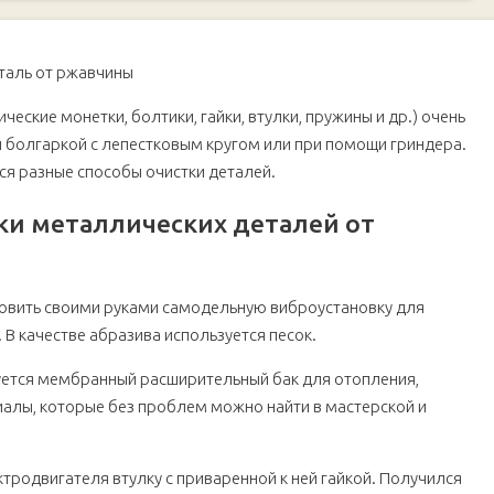
талей от ржавчины
еские монетки, болтики, гайки, втулки, пружины и др.) очень
ки болгаркой с лепестковым кругом или при помощи гриндера.
ся разные способы очистки деталей.
ки металлических деталей от
т ржавчины
собления
отовить своими руками самодельную виброустановку для
ут
 В качестве абразива используется песок.
уется мембранный расширительный бак для отопления,
иалы, которые без проблем можно найти в мастерской и
песка
тродвигателя втулку с приваренной к ней гайкой. Получился
ьного приспособления