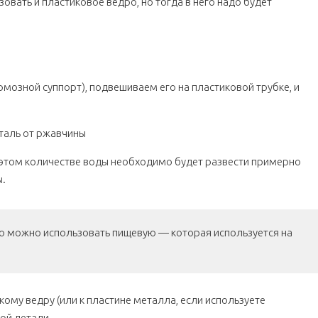
вать и пластиковое ведро, но тогда в него надо будет
мозной суппорт), подвешиваем его на пластиковой трубке, и
 этом количестве воды необходимо будет развести примерно
ы.
то можно использовать пищевую — которая используется на
му ведру (или к пластине металла, если используете
ой детали.