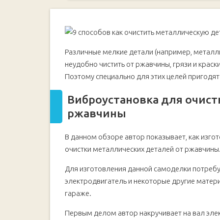
Виброустановка для очистки металлических де
Основные этапы работ
Приступаем к работе
Видео
Различные мелкие детали (например, металлич
Как убрать ржавчину в труднодоступных местах
неудобно чистить от ржавчины, грязи и крас
Как очистить металл от ржавчины
Поэтому специально для этих целей пригодят
Видео
Виброустановка для очист
Приспособление из УШМ для чистки металла о
ржавчины
Окончательная примерка и сборка приспо
Видео
В данном обзоре автор показывает, как изг
Как очистить инструмент от ржавчины за 30 мин
очистки металлических деталей от ржавчины.
Основные этапы работ
Для изготовления данной самоделки потреб
Как защитить инструмент от коррозии
электродвигатель и некоторые другие матер
Видео
гараже.
Как очистить ржавые болты и гайки с помощью 
Первым делом автор накручивает на вал элек
Пошаговый процесс изготовления самодел