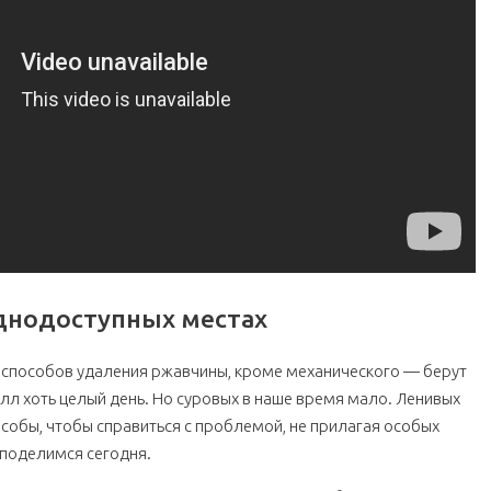
уднодоступных местах
 способов удаления ржавчины, кроме механического — берут
алл хоть целый день. Но суровых в наше время мало. Ленивых
собы, чтобы справиться с проблемой, не прилагая особых
и поделимся сегодня.