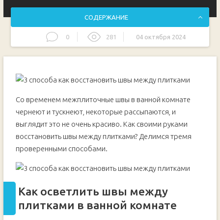
СОДЕРЖАНИЕ
0
281
04 октября 2024
Как осветлить швы между плитками в ванной комнате
Процесс чистки межплиточных швов
Видео
Как легко и быстро освежить затирку в межплиточных
Со временем межплиточные швы в ванной комнате
швах
чернеют и тускнеют, некоторые рассыпаются, и
Основные этапы работ
выглядит это не очень красиво. Как своими руками
Видео
восстановить швы между плитками? Делимся тремя
Как обновить старые швы между плиткой
проверенными способами.
Основные этапы работ
Видео
Как осветлить швы между
плитками в ванной комнате