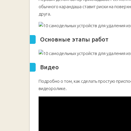
Принцип работы приспособления
обычного карандаша ставит риски на поверх
Видео
друга.
Универсальный нож для быстрого снятия изоляц
Основные этапы работ
Видео
Основные этапы работ
Как за пару минут сделать простейший инструме
Видео
Подробно о том, как сделать простую приспо
видеоролике.