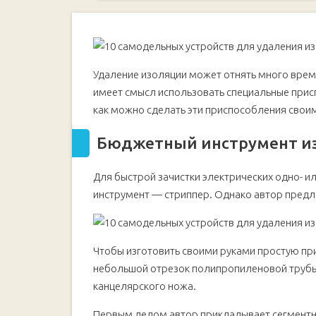
Бюджетный инструмент из полипропиленовой т
Основные этапы работ
Видео
Простой инструмент для быстрого снятия изоля
Удаление изоляции может отнять много време
Основные этапы работ
имеет смысл использовать специальные приспо
Видео
как можно сделать эти приспособления свои
Самодельный стриппер для проводов
Бюджетный инструмент и
Материалы и этапы работ
Основные этапы работ
Для быстрой зачистки электрических одно- 
Корпус
инструмент — стриппер. Однако автор предла
Прижим
Режущий нож
Сборка приспособления
Чтобы изготовить своими руками простую пр
Видео
небольшой отрезок полипропиленовой трубы 
канцелярского ножа.
Настольный станок для снятия изоляции с элек
Основные этапы работ
Первым делом автор прикладывает сегментно