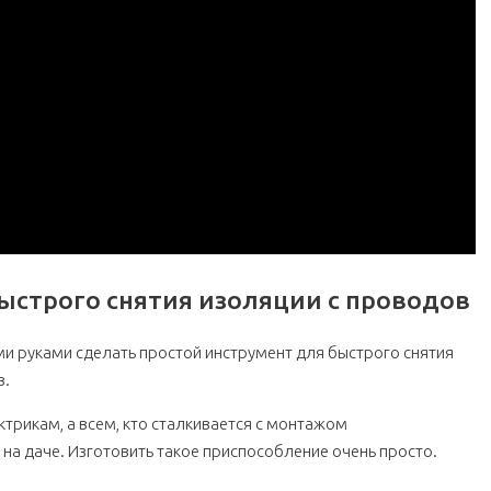
ыстрого снятия изоляции с проводов
ими руками сделать простой инструмент для быстрого снятия
в.
ктрикам, а всем, кто сталкивается с монтажом
 на даче. Изготовить такое приспособление очень просто.