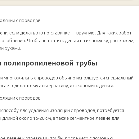
рубы
ции с проводов
ни, если делать это по-старинке — вручную. Для таких работ
собления. Чтобы не тратить деньги на их покупку, расскажем,
ми руками.
з полипропиленовой трубы
или многожильных проводов обычно используется специальный
гает сделать ему альтернативу, и сэкономить деньги.
испособу для удаления изоляции с проводов, потребуется
длиной около 15-20 см, а также сегментное лезвие для
трических кабелей
е лезвие к отрезку ПП трубы, после чего с помощью