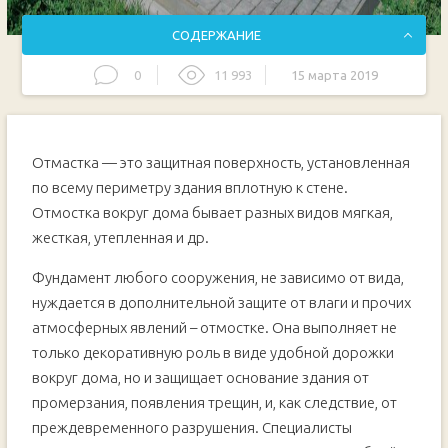
СОДЕРЖАНИЕ
0
11 993
15 марта 2019
Предназначение отмостки
Особенности и требования к отмостке
Отмастка — это защитная поверхность, установленная
Виды отмосток
по всему периметру здания вплотную к стене.
Основные шаги создания бетонной отмостки
Отмостка вокруг дома бывает разных видов мягкая,
Подготовка траншеи
жесткая, утепленная и др.
Опалубка
Фундамент любого сооружения, не зависимо от вида,
Раствор
нуждается в дополнительной защите от влаги и прочих
Заливка
атмосферных явлений – отмостке. Она выполняет не
Распространенные ошибки
только декоративную роль в виде удобной дорожки
Ремонт отмостки
вокруг дома, но и защищает основание здания от
Заключение
промерзания, появления трещин, и, как следствие, от
преждевременного разрушения. Специалисты