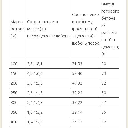
Выход
готового
Соотношение
бетона
Марка
Соотношение по
по объему
из
бетона
массе (кг) –
(расчет на 10
расчета
(М)
песок:цемент:щебень
л цемента) –
на 10 л
щебень:песок
цемента,
(л.)
100
5,8:1:8,1
71:53
90
150
4,5:1:6,6
58:40
73
200
3,5:1:5,6
49:32
62
250
2,6:1:4,5
39:24
50
300
2,4:1:4,3
37:22
47
350
1,6:1:3,2
28:14
36
400
1,4:1:2,9
25:12
32