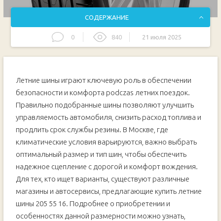
СОДЕРЖАНИЕ
0
840
21 июля 2025
Особенности размера 205/55 R16
Где купить летние шины 205/55 R16 в Москве
Летние шины играют ключевую роль в обеспечении
Факторы при выборе летних шин для Москвы
безопасности и комфорта podczas летних поездок.
Ассортимент и бренды летних шин 205/55 R16 в Москве
Правильно подобранные шины позволяют улучшить
Советы по установке и уходу за летней резиной
управляемость автомобиля, снизить расход топлива и
Заключение: где и как купить лучшие летние шины
продлить срок службы резины. В Москве, где
205/55 R16 в Москве
климатические условия варьируются, важно выбрать
оптимальный размер и тип шин, чтобы обеспечить
надежное сцепление с дорогой и комфорт вождения.
Для тех, кто ищет варианты, существуют различные
магазины и автосервисы, предлагающие купить летние
шины 205 55 16. Подробнее о приобретении и
особенностях данной размерности можно узнать,